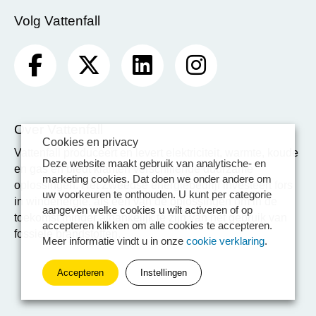
Volg Vattenfall
Over Vattenfall
Cookies en privacy
Vattenfall produceert en levert elektriciteit, warmte, koude
Deze website maakt gebruik van analytische- en
en gas en biedt klanten verschillende duurzame
marketing cookies. Dat doen we onder andere om
oplossingen. Het Zweedse energiebedrijf investeert fors
uw voorkeuren te onthouden. U kunt per categorie
in windenergie, als één van de oplossingen om in de
aangeven welke cookies u wilt activeren of op
toekomst minder afhankelijk te zijn van het gebruik van
accepteren klikken om alle cookies te accepteren.
fossiele brandstoffen.
Meer informatie vindt u in onze
cookie verklaring
.
Accepteren
Instellingen