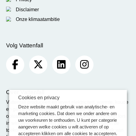
Disclaimer
Onze klimaatambitie
Volg Vattenfall
Over Vattenfall
Cookies en privacy
Vattenfall produceert en levert elektriciteit, warmte, koude
Deze website maakt gebruik van analytische- en
en gas en biedt klanten verschillende duurzame
marketing cookies. Dat doen we onder andere om
oplossingen. Het Zweedse energiebedrijf investeert fors
uw voorkeuren te onthouden. U kunt per categorie
in windenergie, als één van de oplossingen om in de
aangeven welke cookies u wilt activeren of op
toekomst minder afhankelijk te zijn van het gebruik van
accepteren klikken om alle cookies te accepteren.