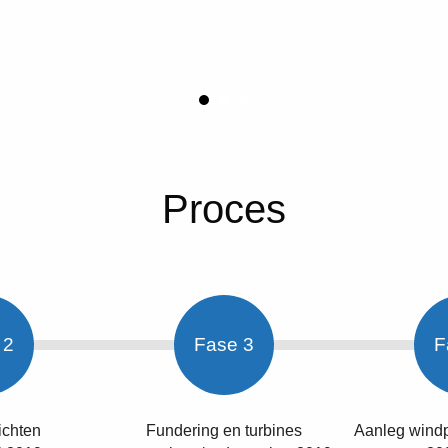
Proces
 2
Fase 3
F
richten
Fundering en turbines
Aanleg wind