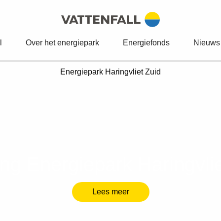
l
Over het energiepark
Energiefonds
Nieuws
Energiepark
Haringvliet Zuid
ng Energiepark Haringvlie
Lees meer