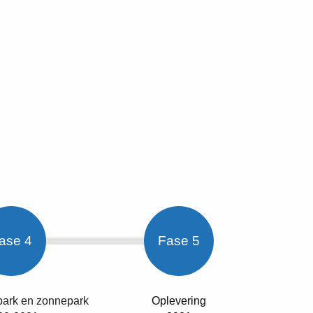
ase 4
Fase 5
park en zonnepark
Oplevering