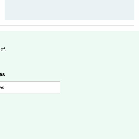
ef.
res