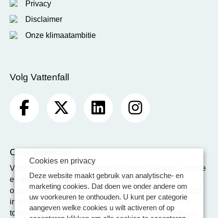
Privacy
Disclaimer
Onze klimaatambitie
Volg Vattenfall
Over Vattenfall
Cookies en privacy
Vattenfall produceert en levert elektriciteit, warmte, koude
Deze website maakt gebruik van analytische- en
en gas en biedt klanten verschillende duurzame
marketing cookies. Dat doen we onder andere om
oplossingen. Het Zweedse energiebedrijf investeert fors
uw voorkeuren te onthouden. U kunt per categorie
in windenergie, als één van de oplossingen om in de
aangeven welke cookies u wilt activeren of op
toekomst minder afhankelijk te zijn van het gebruik van