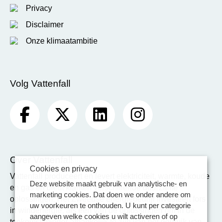
Privacy
Disclaimer
Onze klimaatambitie
Volg Vattenfall
Over Vattenfall
Cookies en privacy
Vattenfall produceert en levert elektriciteit, warmte, koude
Deze website maakt gebruik van analytische- en
en gas en biedt klanten verschillende duurzame
marketing cookies. Dat doen we onder andere om
oplossingen. Het Zweedse energiebedrijf investeert fors
uw voorkeuren te onthouden. U kunt per categorie
in windenergie, als één van de oplossingen om in de
aangeven welke cookies u wilt activeren of op
toekomst minder afhankelijk te zijn van het gebruik van