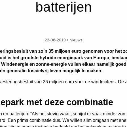
batterijen
23-08-2019 • Nieuws
steringsbesluit van zo’n 35 miljoen euro genomen voor het z
uid is het grootste hybride energiepark van Europa, besta
 Windenergie en zonne-energie vullen elkaar namelijk goed a
n generatie fossielvrij leven mogelijk te maken.
esteringsbesluit van 26 miljoen euro voor de windmolens. De a
iepark met deze combinatie
 en batterijen: “Als het stevig waait, schijnt er vaak minder zon
ard. Een prima combinatie dus. We willen slim omgaan met ene
rijen zijn in eerste instantie bedoeld om het netwerk in balans