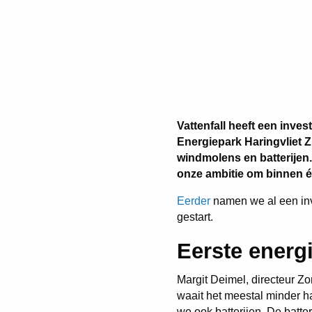
Vattenfall heeft een inve
Energiepark Haringvliet Z
windmolens en batterijen.
onze ambitie om binnen éé
Eerder
namen we al een inv
gestart.
Eerste energ
Margit Deimel, directeur Zon
waait het meestal minder h
we ook batterijen. De batte